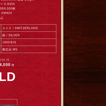
 0.8350
088,000枚
KM#24
ージ
スイス / SWITZERLAND
銀 / SILVER
1900年代
鑑定品 MS
,000
円
4,000
円
LD