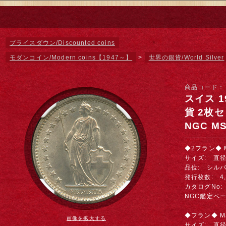
プライスダウン/Discounted coins
モダンコイン/Modern coins【1947～】
>
世界の銀貨/World Silver
商品コード
スイス 1
貨 2枚
NGC MS
◆2フラン◆ 
サイズ: 直径 
品位: シルバー
発行枚数: 4,
カタログNo: 
NGC鑑定ペ
◆フラン◆ M
画像を拡大する
サイズ: 直径 