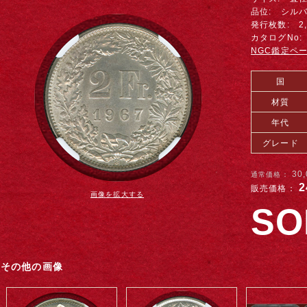
品位: シルバー
発行枚数: 2,
カタログNo: 
NGC鑑定ペ
国
材質
年代
グレード
30
通常価格：
2
販売価格：
画像を拡大する
SO
その他の画像