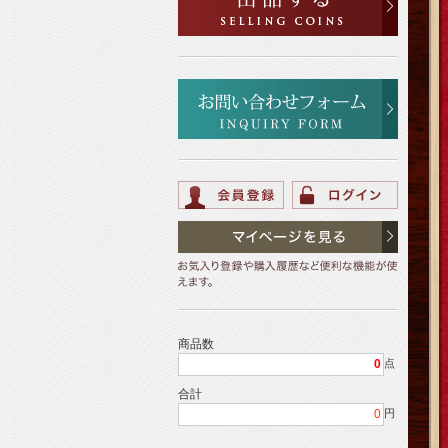
商品数
0
点
合計
0
円