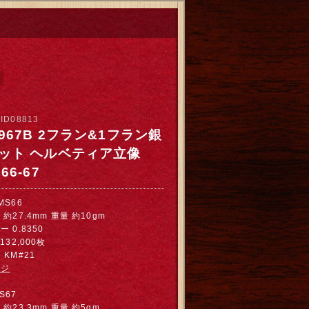
：
ID08813
967B 2フラン&1フラン銀
セット ヘルベティア立像
66-67
MS66
約27.4mm 重量 約10gm
 0.8350
132,000枚
KM#21
ージ
S67
約23.3mm 重量 約5gm