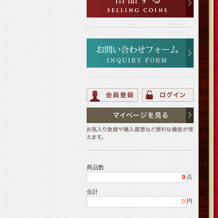
商品数
0
点
合計
0
円