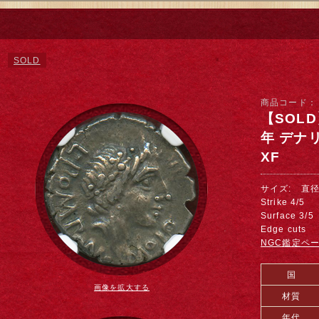
SOLD
商品コード
【SOL
年 デナ
XF
サイズ: 直径 
Strike 4/5
Surface 3/5
Edge cuts
NGC鑑定ペ
国
画像を拡大する
材質
年代