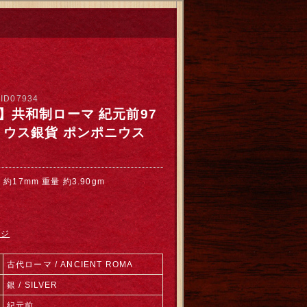
：
ID07934
D】共和制ローマ 紀元前97
リウス銀貨 ポンポニウス
約17mm 重量 約3.90gm
ージ
古代ローマ / ANCIENT ROMA
銀 / SILVER
紀元前