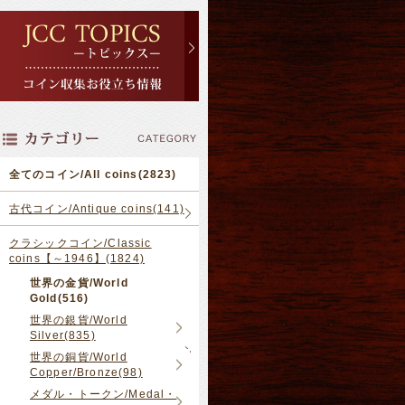
全てのコイン/All coins(2823)
古代コイン/Antique coins(141)
クラシックコイン/Classic
coins【～1946】(1824)
世界の金貨/World
Gold(516)
世界の銀貨/World
Silver(835)
世界の銅貨/World
Copper/Bronze(98)
メダル・トークン/Medal・