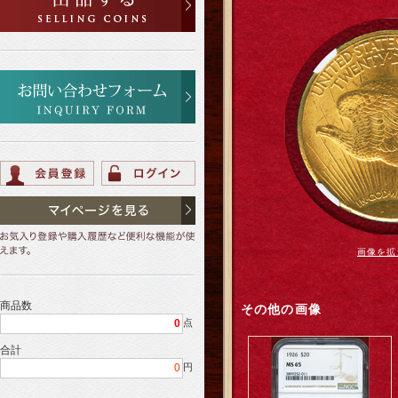
画像を拡
商品数
その他の画像
0
点
合計
0
円