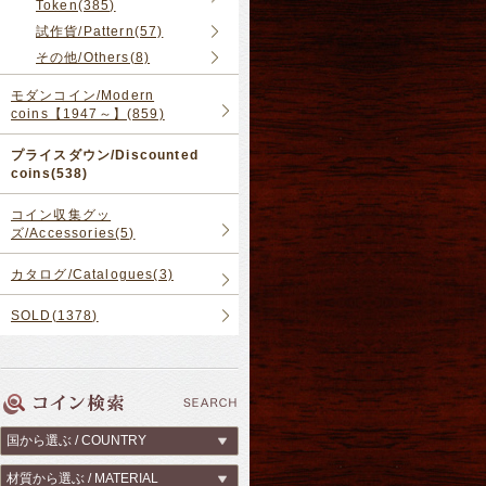
Token(385)
試作貨/Pattern(57)
その他/Others(8)
モダンコイン/Modern
coins【1947～】(859)
プライスダウン/Discounted
coins(538)
コイン収集グッ
ズ/Accessories(5)
カタログ/Catalogues(3)
SOLD(1378)