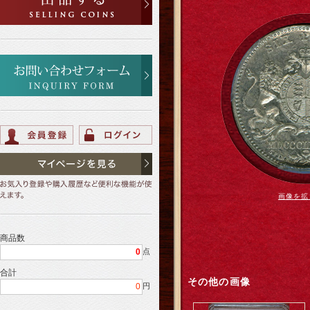
画像を拡
商品数
0
点
合計
その他の画像
0
円