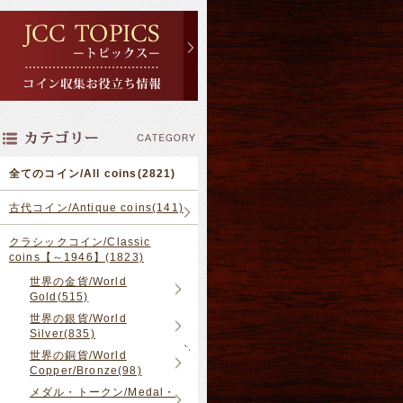
全てのコイン/All coins(2821)
古代コイン/Antique coins(141)
クラシックコイン/Classic
coins【～1946】(1823)
世界の金貨/World
Gold(515)
世界の銀貨/World
Silver(835)
世界の銅貨/World
Copper/Bronze(98)
メダル・トークン/Medal・