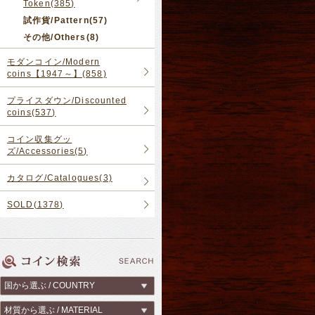
Token(385)
試作貨/Pattern(57)
その他/Others(8)
モダンコイン/Modern
coins【1947～】(858)
プライスダウン/Discounted
coins(537)
コイン収集グッ
ズ/Accessories(5)
カタログ/Catalogues(3)
SOLD(1378)