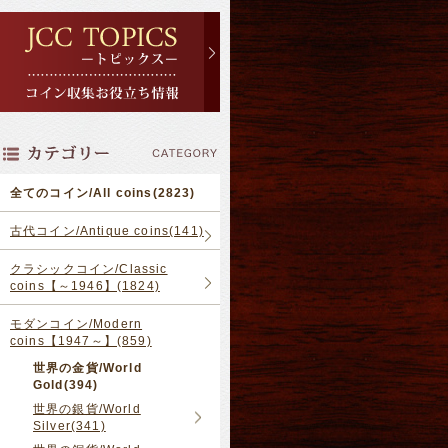
全てのコイン/All coins(2823)
古代コイン/Antique coins(141)
クラシックコイン/Classic
coins【～1946】(1824)
モダンコイン/Modern
coins【1947～】(859)
世界の金貨/World
Gold(394)
世界の銀貨/World
Silver(341)