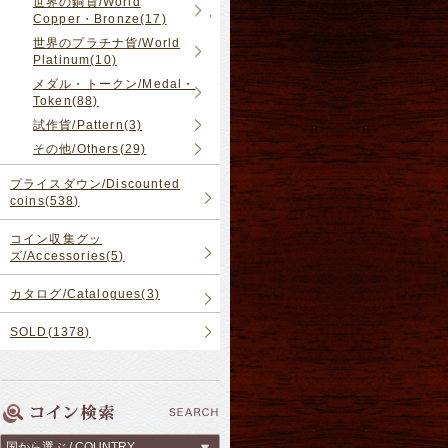
世界の銅貨/World
Copper・Bronze(17)
世界のプラチナ貨/World
Platinum(10)
メダル・トークン/Medal・
Token(88)
試作貨/Pattern(3)
その他/Others(29)
プライスダウン/Discounted
coins(538)
コイン収集グッ
ズ/Accessories(5)
カタログ/Catalogues(3)
SOLD(1378)