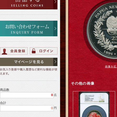
画像を拡
その他の画像
商品数
0
点
合計
0
円