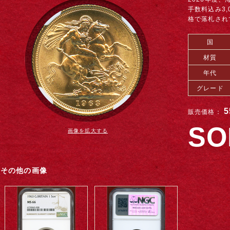
手数料込み3,
格で落札され
国
材質
年代
グレード
5
販売価格：
SO
画像を拡大する
その他の画像