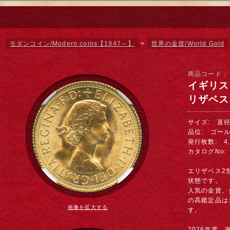
モダンコイン/Modern coins【1947～】
>
世界の金貨/World Gold
商品コード
イギリス 
リザベス2
サイズ: 直径 
品位: ゴールド
発行枚数: 4,
カタログNo: 
エリザベス2
状態です。
人気の金貨、
の高鑑定品は
画像を拡大する
す。
2026年度、