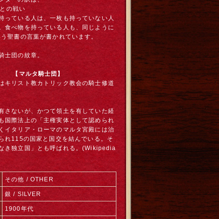
飢餓との戦い
持っている人は、一枚も持っていない人
。食べ物を持っている人も、同じように
いう聖書の言葉が書かれています。
騎士団の紋章。
【マルタ騎士団】
はキリスト教カトリック教会の騎士修道
有さないが、かつて領土を有していた経
も国際法上の「主権実体として認められ
くイタリア・ローマのマルタ宮殿には治
られ115の国家と国交を結んでいる。そ
き独立国」とも呼ばれる。(Wikipedia
その他 / OTHER
銀 / SILVER
1900年代