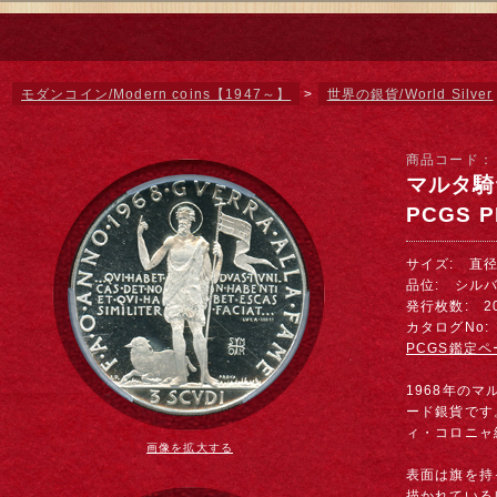
モダンコイン/Modern coins【1947～】
>
世界の銀貨/World Silver
商品コード
マルタ騎士
PCGS 
サイズ: 直径 
品位: シルバー
発行枚数: 20
カタログNo: 
PCGS鑑定ペ
1968年のマ
ード銀貨です
ィ・コロニャ
画像を拡大する
表面は旗を持
描かれている