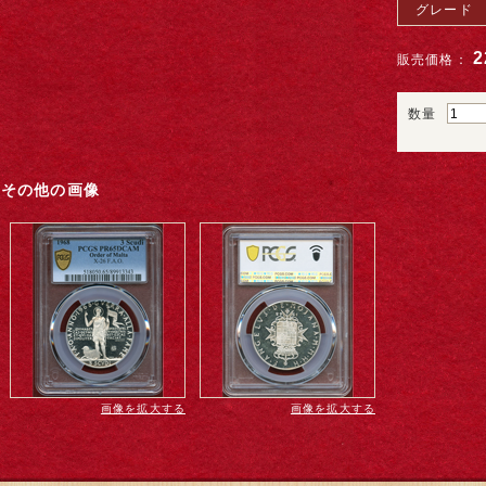
グレード
2
販売価格：
数量
その他の画像
画像を拡大する
画像を拡大する