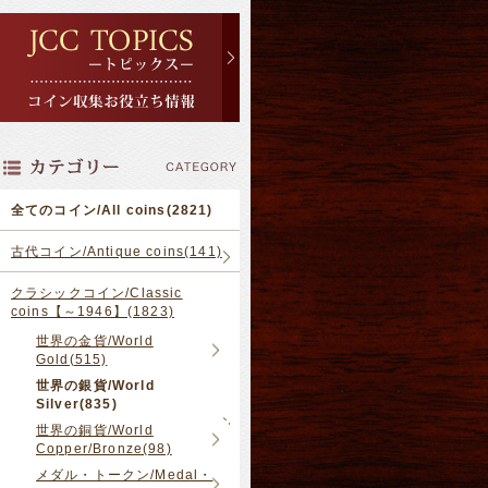
全てのコイン/All coins(2821)
古代コイン/Antique coins(141)
クラシックコイン/Classic
coins【～1946】(1823)
世界の金貨/World
Gold(515)
世界の銀貨/World
Silver(835)
世界の銅貨/World
Copper/Bronze(98)
メダル・トークン/Medal・