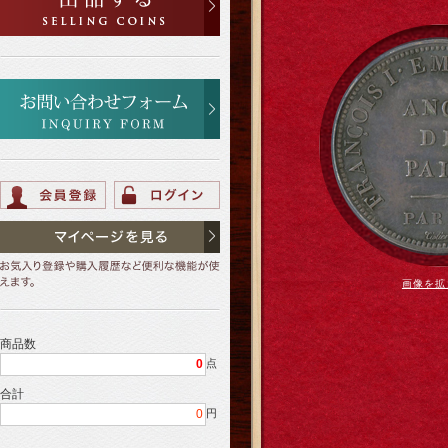
画像を拡
商品数
0
点
合計
0
円