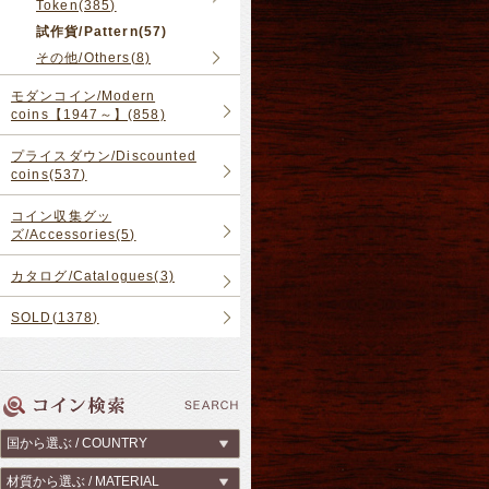
Token(385)
試作貨/Pattern(57)
その他/Others(8)
モダンコイン/Modern
coins【1947～】(858)
プライスダウン/Discounted
coins(537)
コイン収集グッ
ズ/Accessories(5)
カタログ/Catalogues(3)
SOLD(1378)