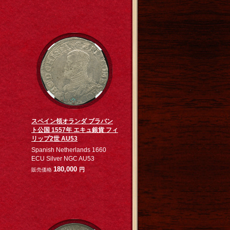
スペイン領オランダ ブラバン
ト公国 1557年 エキュ銀貨 フィ
リップ2世 AU53
Spanish Netherlands 1660
ECU Silver NGC AU53
180,000
円
販売価格