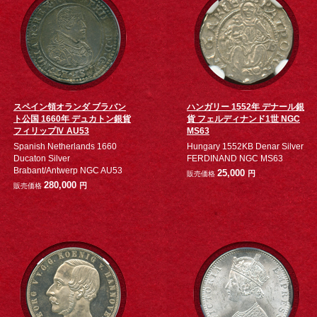
スペイン領オランダ ブラバン
ハンガリー 1552年 デナール銀
ト公国 1660年 デュカトン銀貨
貨 フェルディナンド1世 NGC
フィリップⅣ AU53
MS63
Spanish Netherlands 1660
Hungary 1552KB Denar Silver
Ducaton Silver
FERDINAND NGC MS63
Brabant/Antwerp NGC AU53
25,000
円
販売価格
280,000
円
販売価格