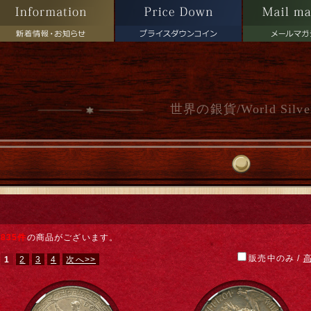
世界の銀貨/World Silve
835件
の商品がございます。
販売中のみ
/
1
2
3
4
次へ>>