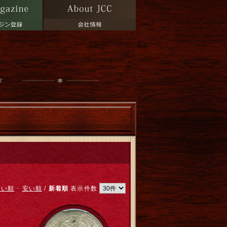
r
高い順
･
安い順
/
新着順
表示件数