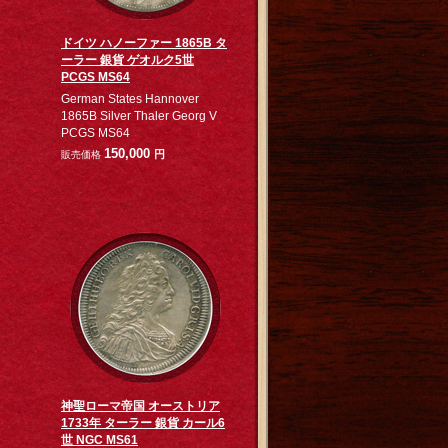
ドイツ ハノーファー 1865B タ
ーラー 銀貨 ゲオルク5世
PCGS MS64
German States Hannover
1865B Silver Thaler Georg V
PCGS MS64
150,000
円
販売価格
神聖ローマ帝国 オーストリア
1733年 ターラー 銀貨 カール6
世 NGC MS61