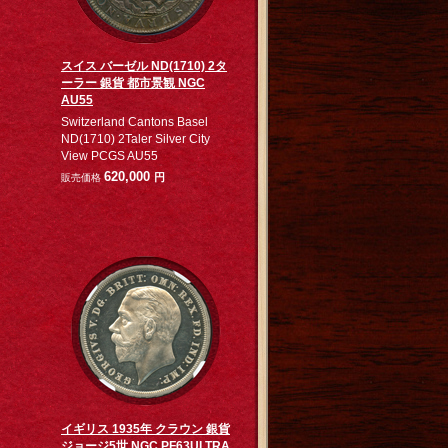
スイス バーゼル ND(1710) 2タ
ーラー 銀貨 都市景観 NGC
AU55
Switzerland Cantons Basel
ND(1710) 2Taler Silver City
View PCGS AU55
620,000
円
販売価格
イギリス 1935年 クラウン 銀貨
ジョージ5世 NGC PF63ULTRA