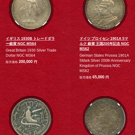
イギリス 1930B トレードダラ
ドイツ プロイセン 1901A 5マ
ー銀貨 NGC MS64
ルク 銀貨 王国200年記念 NGC
MS62
Great Britain 1930 Silver Trade
Dollar NGC MS64
German States Prussia 1901A
5Mark Silver 200th Anniversary
200,000
円
販売価格
Kingdom of Prussia NGC
MS62
65,000
円
販売価格