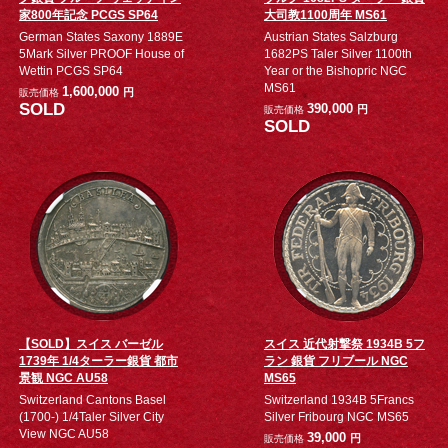
家800年記念 PCGS SP64
大司教1100周年 MS61
German States Saxony 1889E
Austrian States Salzburg
5Mark Silver PROOF House of
1682PS Taler Silver 1100th
Wettin PCGS SP64
Year or the Bishopric NGC
MS61
1,600,000
円
販売価格
SOLD
390,000
円
販売価格
SOLD
【SOLD】スイス バーゼル
スイス 近代射撃祭 1934B 5フ
1739年 1/4ターラー銀貨 都市
ラン 銀貨 フリブール NGC
景観 NGC AU58
MS65
Switzerland Cantons Basel
Switzerland 1934B 5Francs
(1700-) 1/4Taler Silver City
Silver Fribourg NGC MS65
View NGC AU58
39,000
円
販売価格