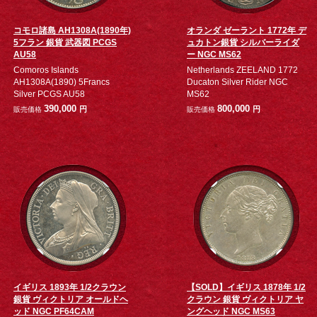
コモロ諸島 AH1308A(1890年)
オランダ ゼーラント 1772年 デ
5フラン 銀貨 武器図 PCGS
ュカトン銀貨 シルバーライダ
AU58
ー NGC MS62
Comoros Islands
Netherlands ZEELAND 1772
AH1308A(1890) 5Francs
Ducaton Silver Rider NGC
Silver PCGS AU58
MS62
390,000
800,000
円
円
販売価格
販売価格
イギリス 1893年 1/2クラウン
【SOLD】イギリス 1878年 1/2
銀貨 ヴィクトリア オールドヘ
クラウン 銀貨 ヴィクトリア ヤ
ッド NGC PF64CAM
ングヘッド NGC MS63