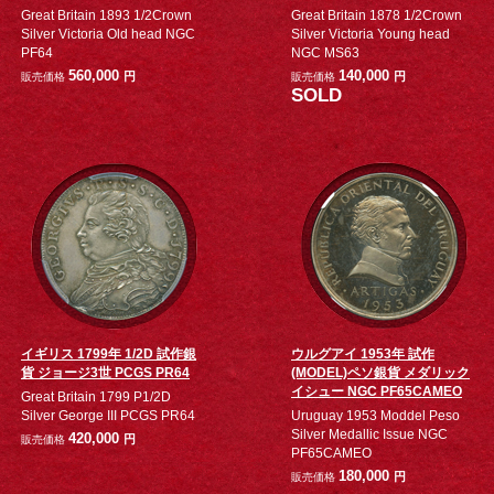
Great Britain 1893 1/2Crown
Great Britain 1878 1/2Crown
Silver Victoria Old head NGC
Silver Victoria Young head
PF64
NGC MS63
560,000
140,000
円
円
販売価格
販売価格
SOLD
イギリス 1799年 1/2D 試作銀
ウルグアイ 1953年 試作
貨 ジョージ3世 PCGS PR64
(MODEL)ペソ銀貨 メダリック
イシュー NGC PF65CAMEO
Great Britain 1799 P1/2D
Silver George III PCGS PR64
Uruguay 1953 Moddel Peso
Silver Medallic Issue NGC
420,000
円
販売価格
PF65CAMEO
180,000
円
販売価格