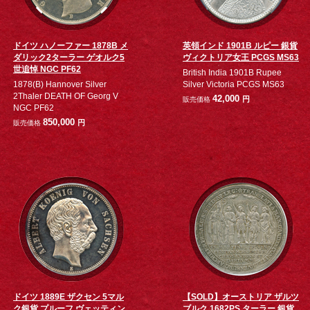
ドイツ ハノーファー 1878B メ
英領インド 1901B ルピー 銀貨
ダリック2ターラー ゲオルク5
ヴィクトリア女王 PCGS MS63
世追悼 NGC PF62
British India 1901B Rupee
1878(B) Hannover Silver
Silver Victoria PCGS MS63
2Thaler DEATH OF Georg V
42,000
円
販売価格
NGC PF62
850,000
円
販売価格
ドイツ 1889E ザクセン 5マル
【SOLD】オーストリア ザルツ
ク銀貨 プルーフ ヴェッティン
ブルク 1682PS ターラー 銀貨