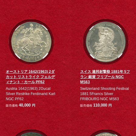
オーストリア 1642(1963) 2ダ
スイス 連邦射撃祭 1881年 5フ
カット リストライク フェルデ
ラン 銀貨 フリブール NGC
ィナント・カール PF62
MS63
Austria 1642(1963) 2Ducat
Switzerland Shooting Festival
Silver Restrike Ferdinand Karl
1881 5Francs Silver
NGC PF62
FRIBOURG NGC MS63
40,000
110,000
円
円
販売価格
販売価格