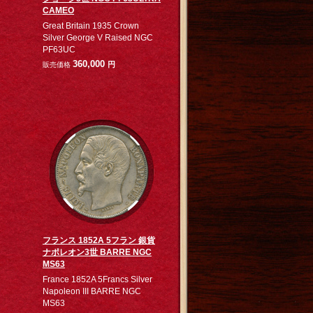
CAMEO
Great Britain 1935 Crown
Silver George V Raised NGC
PF63UC
360,000
円
販売価格
フランス 1852A 5フラン 銀貨
ナポレオン3世 BARRE NGC
MS63
France 1852A 5Francs Silver
Napoleon III BARRE NGC
MS63