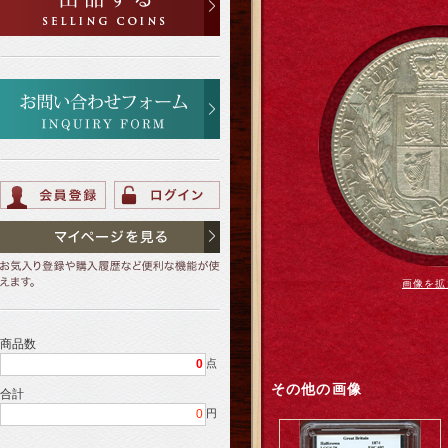
画像を拡
商品数
0
点
その他の画像
合計
0
円