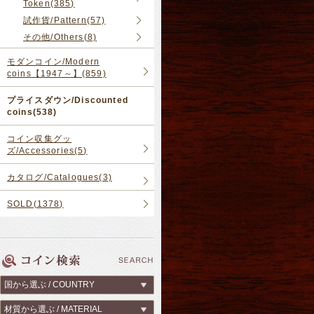
Token(385)
試作貨/Pattern(57)
その他/Others(8)
モダンコイン/Modern
coins【1947～】(859)
プライスダウン/Discounted
coins(538)
コイン収集グッ
ズ/Accessories(5)
カタログ/Catalogues(3)
SOLD(1378)