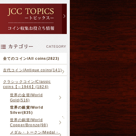
全てのコイン/All coins(2823)
古代コイン/Antique coins(141)
クラシックコイン/Classic
coins【～1946】(1824)
世界の金貨/World
Gold(516)
世界の銀貨/World
Silver(835)
世界の銅貨/World
Copper/Bronze(98)
メダル・トークン/Medal・