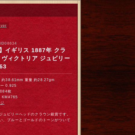
ver
：
ID08634
】イギリス 1887年 クラ
 ヴィクトリア ジュビリー
63
約38.61mm 重量 約28.27gm
 0.925
084枚
KM#765
ージ
ジュビリーヘッドのクラウン銀貨です。
い、ブルーとゴールドのトーンがついて