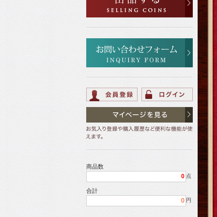
商品数
0
点
合計
0
円