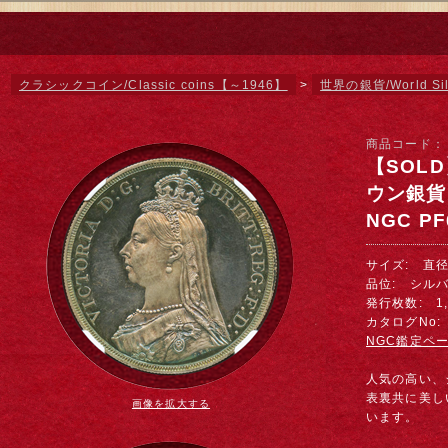
クラシックコイン/Classic coins【～1946】
>
世界の銀貨/World Sil
商品コード
【SOLD
ウン銀貨
NGC PF
サイズ: 直径 
品位: シルバー
発行枚数: 1,
カタログNo: 
NGC鑑定ペ
人気の高い、
表裏共に美し
画像を拡大する
います。