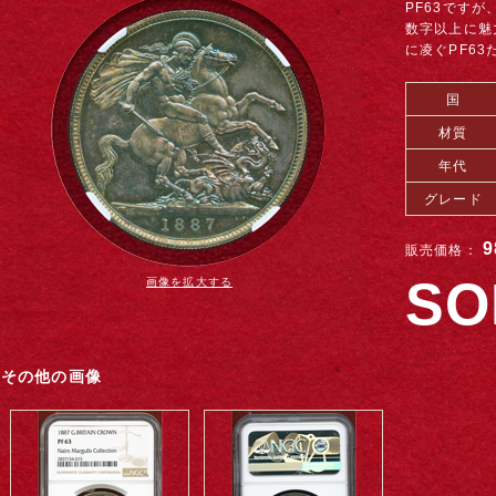
PF63です
数字以上に魅
に凌ぐPF6
国
材質
年代
グレード
9
販売価格：
SO
画像を拡大する
その他の画像