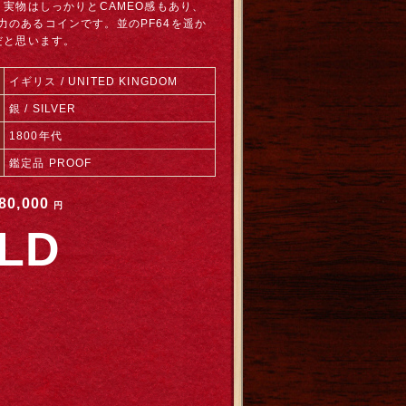
が、実物はしっかりとCAMEO感もあり、
力のあるコインです。並のPF64を遥か
3だと思います。
イギリス / UNITED KINGDOM
銀 / SILVER
1800年代
鑑定品 PROOF
80,000
円
LD