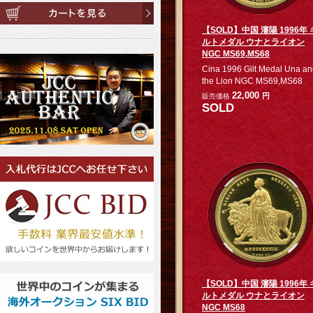
【SOLD】中国 瀋陽 1996年 
ルトメダル ウナとライオン
NGC MS69,MS68
Cina 1996 Gilt Medal Una a
the Lion NGC MS69,MS68
22,000
円
販売価格
SOLD
【SOLD】中国 瀋陽 1996年 
ルトメダル ウナとライオン
NGC MS68