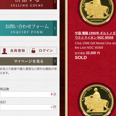
中国 瀋陽 1996年 ギルトメ
ウナとライオン NGC MS68
Cina 1996 Gilt Medal Una a
the Lion NGC MS68
22,000
円
販売価格
SOLD
商品数
0
点
合計
0
円