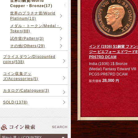
世界の銅貨/World
Copper・Bronze(17)
世界のプラチナ貨/World
Platinum(10)
メダル・トークン/Medal・
Token(88)
試作貨/Pattern(3)
その他/Others(29)
インド (1936) $1銅貨 ファン
ジー ピエフォー エドワード8
プライスダウン/Discounted
PR67RD DCAM
coins(538)
India (1936) 1$ Bronze
(Medal) Fantasy Edward VIII
コイン収集グッ
PCGS PR67RD DCAM
ズ/Accessories(5)
28,000
円
販売価格
カタログ/Catalogues(3)
SOLD(1378)