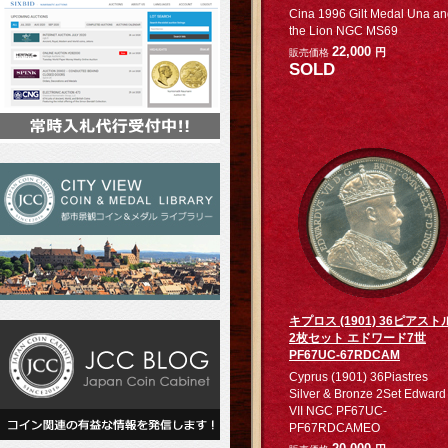
Cina 1996 Gilt Medal Una a
the Lion NGC MS69
22,000
円
販売価格
SOLD
キプロス (1901) 36ピアスト
2枚セット エドワード7世
PF67UC-67RDCAM
Cyprus (1901) 36Piastres
Silver & Bronze 2Set Edward
VII NGC PF67UC-
PF67RDCAMEO