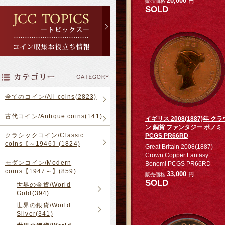
20,000
円
販売価格
SOLD
全てのコイン/All coins(2823)
古代コイン/Antique coins(141)
イギリス 2008(1887)年 クラ
ン 銅貨 ファンタジー ボノミ
クラシックコイン/Classic
PCGS PR66RD
coins【～1946】(1824)
Great Britain 2008(1887)
Crown Copper Fantasy
モダンコイン/Modern
Bonomi PCGS PR66RD
coins【1947～】(859)
33,000
円
販売価格
SOLD
世界の金貨/World
Gold(394)
世界の銀貨/World
Silver(341)