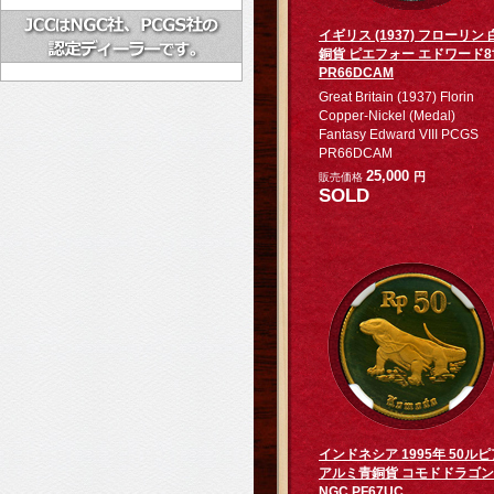
イギリス (1937) フローリン 
銅貨 ピエフォー エドワード8
PR66DCAM
Great Britain (1937) Florin
Copper-Nickel (Medal)
Fantasy Edward VIII PCGS
PR66DCAM
25,000
円
販売価格
SOLD
インドネシア 1995年 50ルピ
アルミ青銅貨 コモドドラゴン
NGC PF67UC