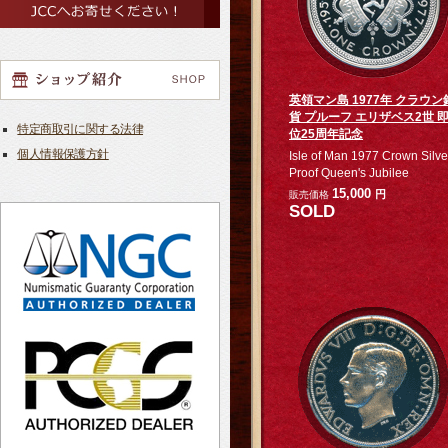
英領マン島 1977年 クラウン
貨 プルーフ エリザベス2世 
特定商取引に関する法律
位25周年記念
個人情報保護方針
Isle of Man 1977 Crown Silve
Proof Queen's Jubilee
15,000
円
販売価格
SOLD