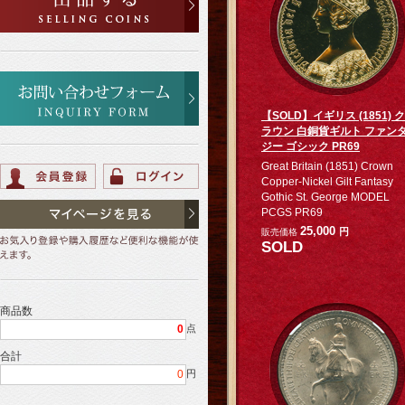
【SOLD】イギリス (1851) ク
ラウン 白銅貨ギルト ファン
ジー ゴシック PR69
Great Britain (1851) Crown
Copper-Nickel Gilt Fantasy
Gothic St. George MODEL
PCGS PR69
25,000
円
販売価格
SOLD
商品数
0
点
合計
0
円