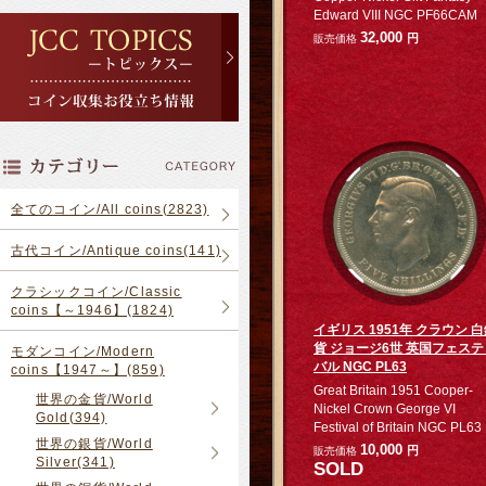
Edward VIII NGC PF66CAM
32,000
円
販売価格
全てのコイン/All coins(2823)
古代コイン/Antique coins(141)
クラシックコイン/Classic
coins【～1946】(1824)
イギリス 1951年 クラウン 
貨 ジョージ6世 英国フェステ
モダンコイン/Modern
バル NGC PL63
coins【1947～】(859)
Great Britain 1951 Cooper-
世界の金貨/World
Nickel Crown George VI
Gold(394)
Festival of Britain NGC PL63
世界の銀貨/World
10,000
円
販売価格
Silver(341)
SOLD