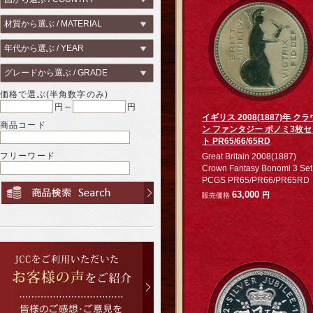
価格で選ぶ(半角数字のみ)
円～
円
イギリス 2008(1887)年 クラ
商品コード
ン ファンタジー ボノミ3枚セ
ト PR65/66/65RD
フリーワード
Great Britain 2008(1887)
Crown Fantasy Bonomi 3 Set
PCGS PR65/PR66/PR65RD
63,000
円
販売価格