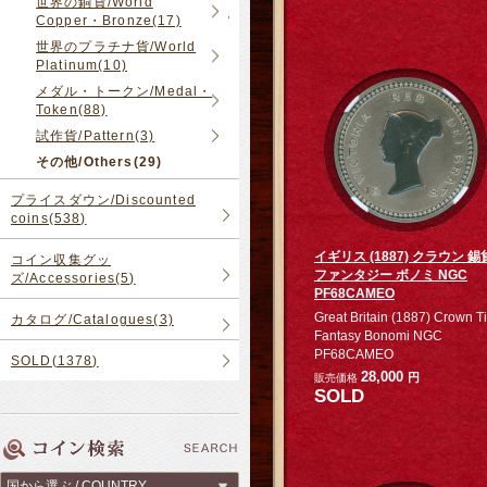
世界の銅貨/World
Copper・Bronze(17)
世界のプラチナ貨/World
Platinum(10)
メダル・トークン/Medal・
Token(88)
試作貨/Pattern(3)
その他/Others(29)
プライスダウン/Discounted
coins(538)
イギリス (1887) クラウン 錫
コイン収集グッ
ファンタジー ボノミ NGC
ズ/Accessories(5)
PF68CAMEO
Great Britain (1887) Crown T
カタログ/Catalogues(3)
Fantasy Bonomi NGC
PF68CAMEO
SOLD(1378)
28,000
円
販売価格
SOLD