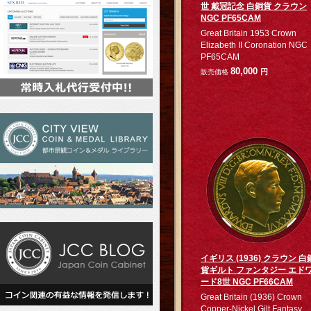
世 戴冠記念 白銅貨 クラウン
NGC PF65CAM
Great Britain 1953 Crown
Elizabeth II Coronation NGC
PF65CAM
80,000
円
販売価格
イギリス (1936) クラウン 白
貨ギルト ファンタジー エド
ード8世 NGC PF66CAM
Great Britain (1936) Crown
Copper-Nickel Gilt Fantasy