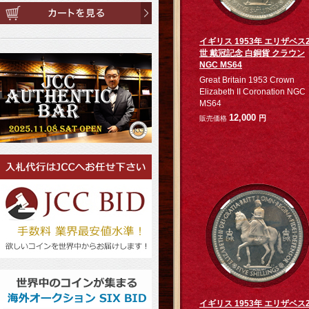
イギリス 1953年 エリザベス
世 戴冠記念 白銅貨 クラウン
NGC MS64
Great Britain 1953 Crown
Elizabeth II Coronation NGC
MS64
12,000
円
販売価格
イギリス 1953年 エリザベス